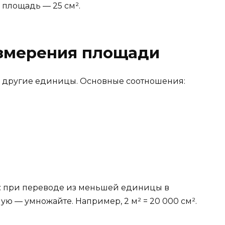
а площадь — 25 см².
змерения площади
 в другие единицы. Основные соотношения:
е: при переводе из меньшей единицы в
ю — умножайте. Например, 2 м² = 20 000 см².