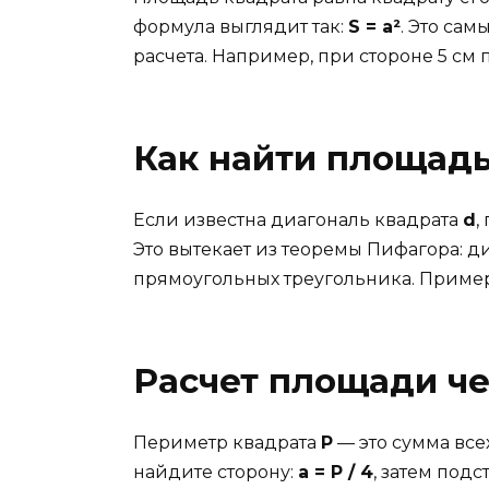
формула выглядит так:
S = a²
. Это са
расчета. Например, при стороне 5 см 
Как найти площадь
Если известна диагональ квадрата
d
,
Это вытекает из теоремы Пифагора: д
прямоугольных треугольника. Пример:
Расчет площади ч
Периметр квадрата
P
— это сумма всех
найдите сторону:
a = P / 4
, затем под