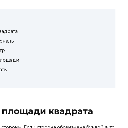
вадрата
гональ
тр
площади
ать
 площади квадрата
 стороны. Если сторона обозначена буквой
a
, то