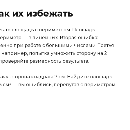
ак их избежать
утать площадь с периметром. Площадь
периметр — в линейных. Вторая ошибка:
нно при работе с большими числами. Третья
например, попытка умножить сторону на 2
проверяйте размерность результата.
чу: сторона квадрата 7 см. Найдите площадь.
 28 см² — вы ошиблись, перепутав с периметром.