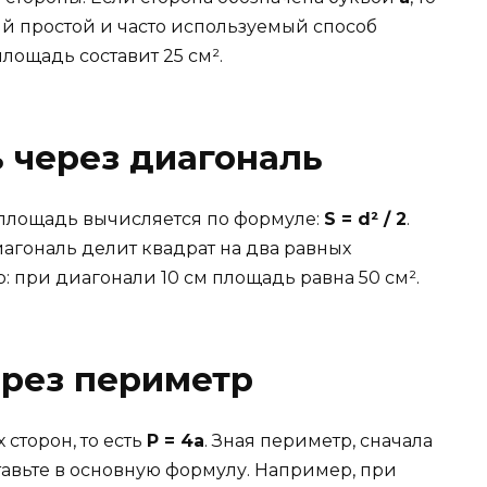
мый простой и часто используемый способ
площадь составит 25 см².
 через диагональ
 площадь вычисляется по формуле:
S = d² / 2
.
иагональ делит квадрат на два равных
 при диагонали 10 см площадь равна 50 см².
ерез периметр
 сторон, то есть
P = 4a
. Зная периметр, сначала
ставьте в основную формулу. Например, при